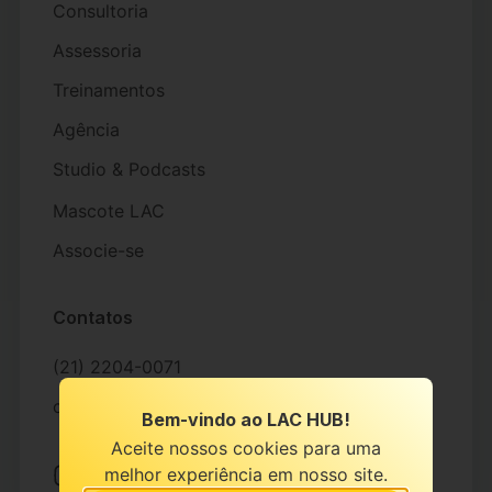
Consultoria
Assessoria
Treinamentos
Agência
Studio & Podcasts
Mascote LAC
Associe-se
Contatos
(21) 2204-0071
contato@lachub.com.br
Bem-vindo ao LAC HUB!
Aceite nossos cookies para uma
melhor experiência em nosso site.