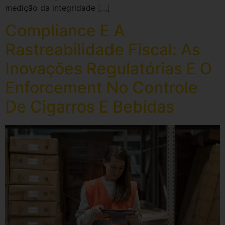
medição da integridade […]
Compliance E A
Rastreabilidade Fiscal: As
Inovações Regulatórias E O
Enforcement No Controle
De Cigarros E Bebidas