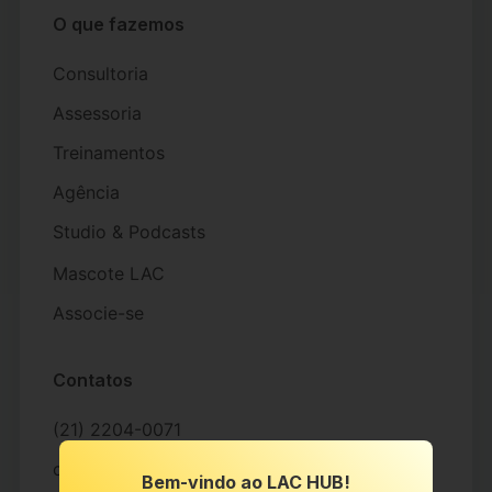
O que fazemos
Consultoria
Assessoria
Treinamentos
Agência
Studio & Podcasts
Mascote LAC
Associe-se
Contatos
(21) 2204-0071
contato@lachub.com.br
Bem-vindo ao LAC HUB!