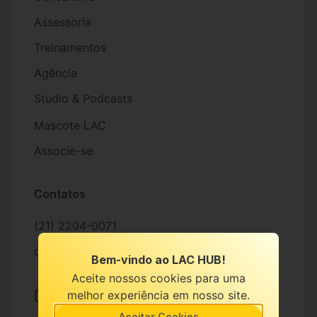
Assessoria
Treinamentos
Agência
Studio & Podcasts
Mascote LAC
Associe-se
Contatos
(21) 2204-0071
contato@lachub.com.br
Bem-vindo ao LAC HUB!
Aceite nossos cookies para uma
melhor experiência em nosso site.
Aceitar Cookies