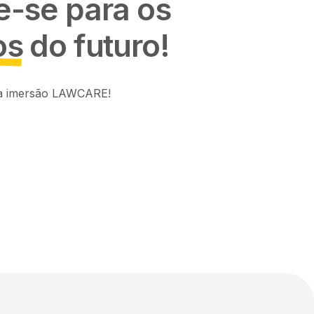
e-se para os
os
do futuro!
da imersão LAWCARE!