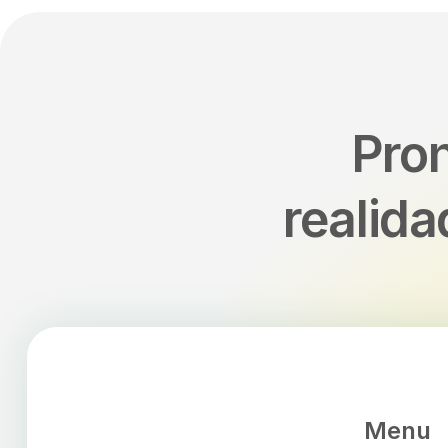
Pron
realid
Menu