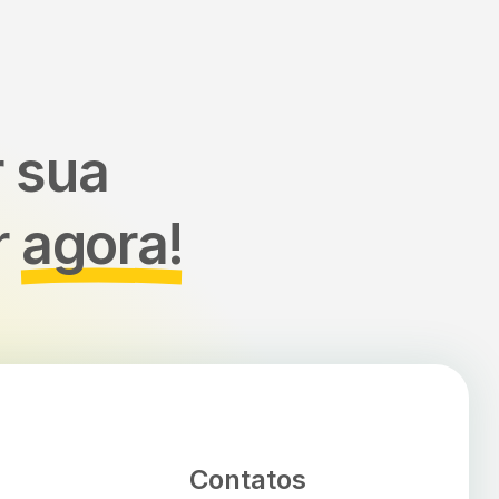
r sua
r
agora!
ue fazemos
Contatos